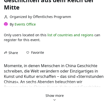
Mitte
Organized by Öffentliches Programm
By
Events Office
Only users located on this
list of countries and regions
can
register for this event.
Favorite
Share
Momente, in denen Menschen in China Geschichte 
schreiben, die Welt verändern oder Einzigartiges in 
Kunst und Kultur erschaffen ‒ das sind «Sternstunden 
Chinas». An sechs Abenden beleuchten wir 
Brennpunkte in Chinas Kunst, Kultur und Geschichte 
von der Kaiserzeit bis zur Gegenwart. 
Show more
Wir begegnen dem Mann, der China erfand, und dem 
Dichter, der durch das Weltall schritt (221 v. Chr.); der 
reitenden Kurtisane und Künstlerin, die ihre Gönner in 