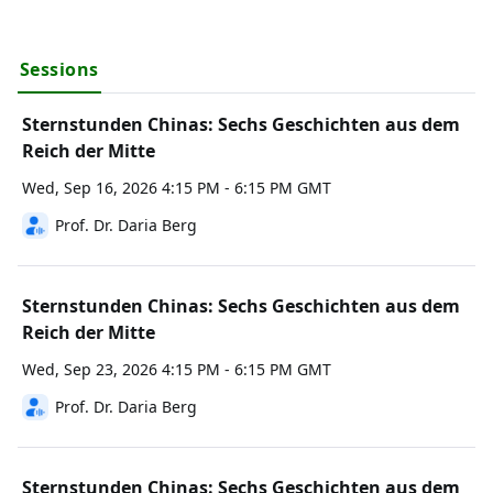
den Krieg sandte (1592); dem Anti-Utopisten, der die 
Sünden seiner Zeit unter die Lupe nahm (1637); dem 
Sessions
Speakers
Romancier, der vom verlorenen Paradies der Jugend 
schrieb (1760); der Schriftstellerin, die alle Traditionen 
sprengte und vom Kommunismus träumte (1928); und 
Sternstunden Chinas: Sechs Geschichten aus dem
den Künstlern heute unter Xi Jinping, dem Architekten 
Reich der Mitte
neuer Seidenstrassen und einer neuen Weltordnung 
Wed, Sep 16, 2026 4:15 PM - 6:15 PM GMT
im Spannungsfeld von sportlichen Grossanlässen, 
Pandemie und globalen Konflikten.
Prof. Dr. Daria Berg
Sternstunden Chinas: Sechs Geschichten aus dem
Reich der Mitte
Wed, Sep 23, 2026 4:15 PM - 6:15 PM GMT
Prof. Dr. Daria Berg
Sternstunden Chinas: Sechs Geschichten aus dem